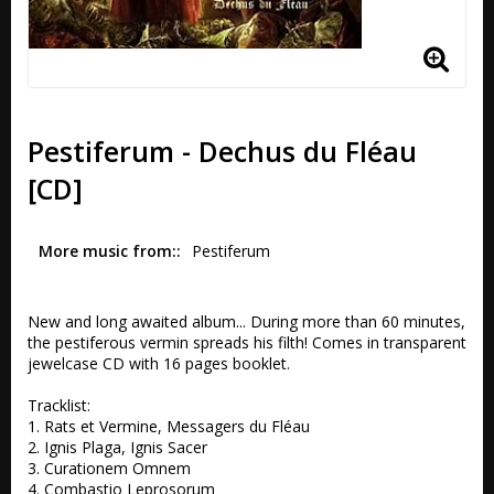
Pestiferum - Dechus du Fléau
[CD]
More music from:
Pestiferum
New and long awaited album... During more than 60 minutes, 
the pestiferous vermin spreads his filth! Comes in transparent 
jewelcase CD with 16 pages booklet.

Tracklist:

1. Rats et Vermine, Messagers du Fléau

2. Ignis Plaga, Ignis Sacer 

3. Curationem Omnem 

4. Combastio Leprosorum 
