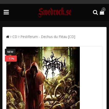
0
CD
Pestiferum - Dechus du Fléau [CD]
NEW
- 17%