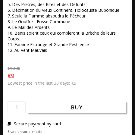
5. Des Prêtres, des Rites et des Défunts 

6. Décimation du Vieux Continent, Holocauste Bubonique 

7. Seule la Flamme absoudra le Pécheur 

8. Le Gouffre - Fosse Commune

9. Le Mal des Ardents 

10. Bénis soient ceux qui combleront la Brèche de leurs 
Corps... 

11. Famine Estrange et Grande Pestilence 

12. Au Vent Mauvais 
€10.90
€9
€9
Lowest price in the last 30 days
BUY
Secure payment by card
Share on social media