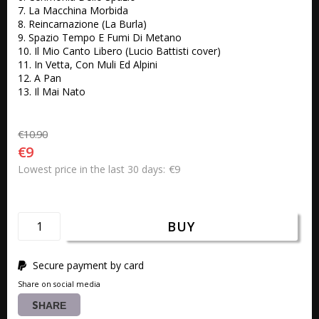
7. La Macchina Morbida 

8. Reincarnazione (La Burla)

9. Spazio Tempo E Fumi Di Metano 

10. Il Mio Canto Libero (Lucio Battisti cover) 

11. In Vetta, Con Muli Ed Alpini 

12. A Pan 

13. Il Mai Nato
€10.90
€9
€9
Lowest price in the last 30 days
BUY
Secure payment by card
Share on social media
SHARE