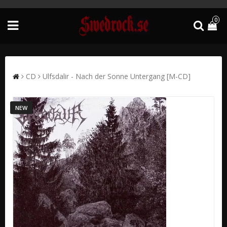
0
CD
Ulfsdalir - Nach der Sonne Untergang [M-CD]
NEW