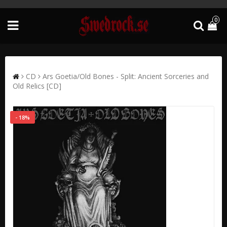
0
CD
Ars Goetia/Old Bones - Split: Ancient Sorceries and
Old Relics [CD]
- 18%