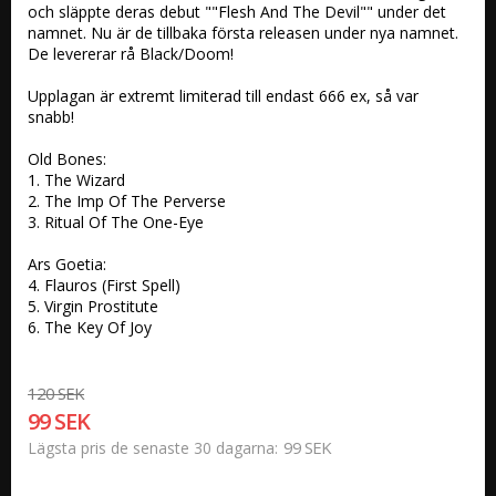
och släppte deras debut ""Flesh And The Devil"" under det 
namnet. Nu är de tillbaka första releasen under nya namnet. 
De levererar rå Black/Doom!

Upplagan är extremt limiterad till endast 666 ex, så var 
snabb!

Old Bones:

1. The Wizard

2. The Imp Of The Perverse

3. Ritual Of The One-Eye

Ars Goetia:

4. Flauros (First Spell)

5. Virgin Prostitute

6. The Key Of Joy
120 SEK
99 SEK
99 SEK
Lägsta pris de senaste 30 dagarna