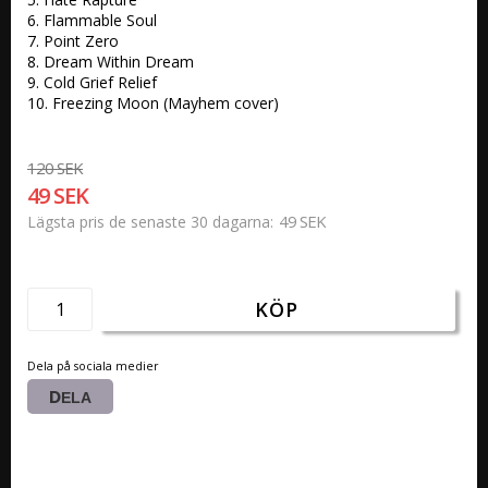
6. Flammable Soul 

7. Point Zero 

8. Dream Within Dream 

9. Cold Grief Relief 

10. Freezing Moon (Mayhem cover)
120 SEK
49 SEK
49 SEK
Lägsta pris de senaste 30 dagarna
KÖP
Dela på sociala medier
DELA