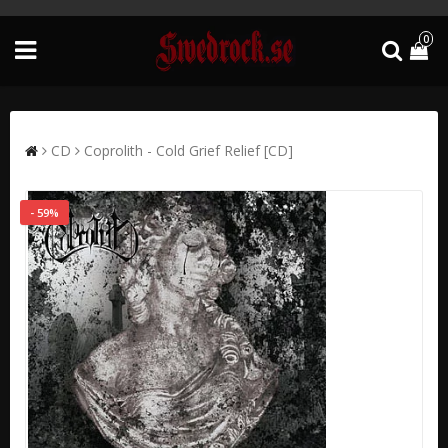
0
CD
Coprolith - Cold Grief Relief [CD]
- 59%