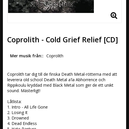
Coprolith - Cold Grief Relief [CD]
Mer musik från:
Coprolith
Coprolith tar dig till de finska Death Metal-rötterna med att 
leverera old school Death Metal a'la Abhorrence och 
Rippikoulu kryddad med Black Metal som ger de ett unikt 
sound. Mästerligt!

Låtlista:

1. Intro - All Life Gone 

2. Losing It 

3. Drowned 

4. Dead Endless 

5. Hate Rapture 
