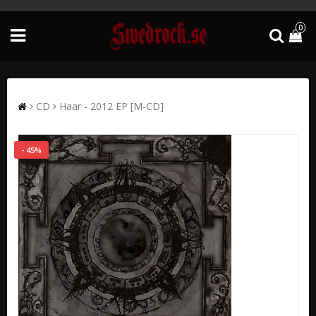
0
CD
Haar - 2012 EP [M-CD]
- 45%