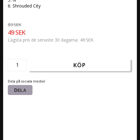
6. Shrouded City
89 SEK
49 SEK
49 SEK
Lägsta pris de senaste 30 dagarna
KÖP
Dela på sociala medier
DELA