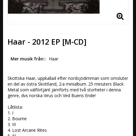
Haar - 2012 EP [M-CD]
Mer musik från:
Haar
Skottska Haar, uppkallad efter nordsjödimman som omsluter 
en del av östra Skottland, 2:a minialbum. 25 minuters Black 
Metal som välförtjänt jämförts med två storheter i denna 
genre, dvs norska Virus och Ved Buens Ende!

Låtlista:

1. I

2. Bourne

3. III

4. Lost Arcane Rites

5. IV
