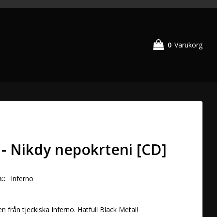
0
Varukorg
 - Nikdy nepokrteni [CD]
n:
Inferno 
n från tjeckiska Inferno. Hatfull Black Metal!
