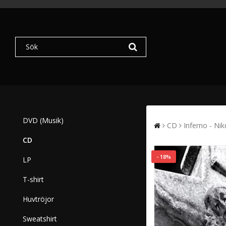
DVD (Musik)
CD
Inferno - Ni
CD
- 18%
LP
T-shirt
Huvtröjor
Sweatshirt