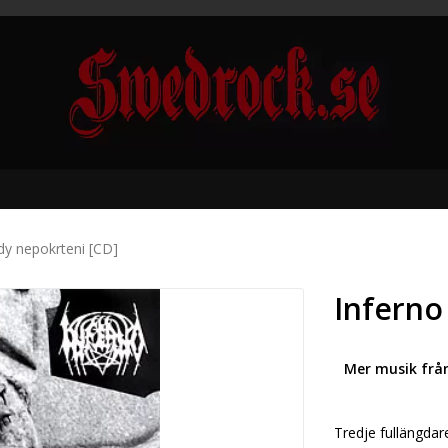
kdy nepokrteni [CD]
Inferno
Mer musik frå
Tredje fullängdare