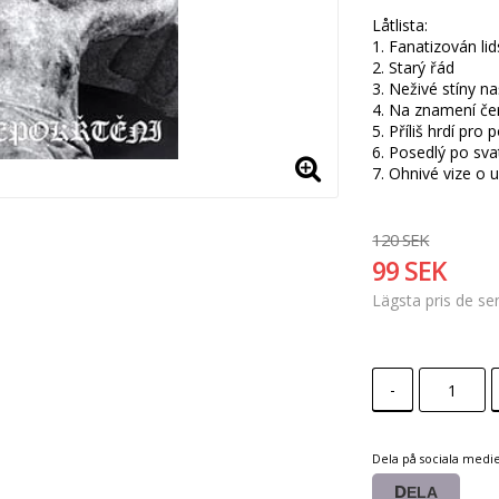
Låtlista:

1. Fanatizován li
2. Starý řád 

3. Neživé stíny na
4. Na znamení če
5. Příliš hrdí pro 
6. Posedlý po svat
7. Ohnivé vize o 
120 SEK
99 SEK
Lägsta pris de s
-
Dela på sociala medi
DELA