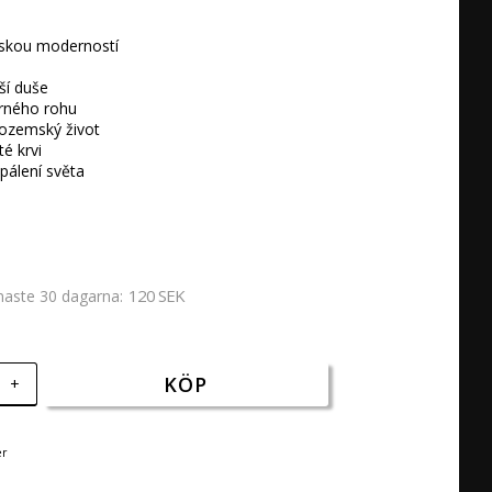
dskou moderností 

ší duše

rného rohu 

pozemský život 

é krvi

upálení světa
120 SEK
enaste 30 dagarna
KÖP
+
er