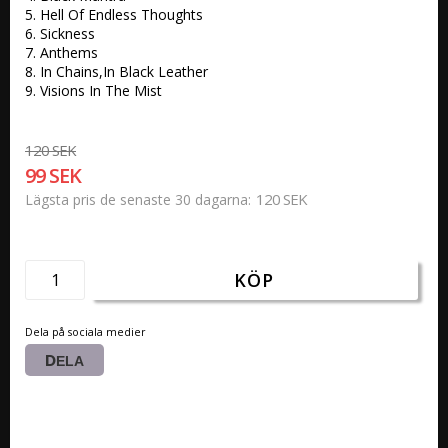
5. Hell Of Endless Thoughts

6. Sickness

7. Anthems

8. In Chains,In Black Leather

9. Visions In The Mist
120 SEK
99 SEK
120 SEK
Lägsta pris de senaste 30 dagarna
KÖP
Dela på sociala medier
DELA