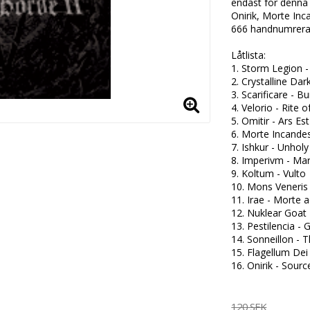
endast för denna 
Onirik, Morte Inc
666 handnumrerad
Låtlista:

1. Storm Legion -
2. Crystalline Da
3. Scarificare - B
4. Velorio - Rite o
5. Omitir - Ars Es
6. Morte Incandes
7. Ishkur - Unholy
8. Imperivm - Mar
9. Koltum - Vulto

10. Mons Veneris
11. Irae - Morte a
12. Nuklear Goat 
13. Pestilencia - G
14. Sonneillon - T
15. Flagellum Dei
16. Onirik - Sour
120 SEK