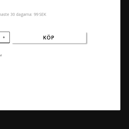
99 SEK
enaste 30 dagarna
KÖP
+
er