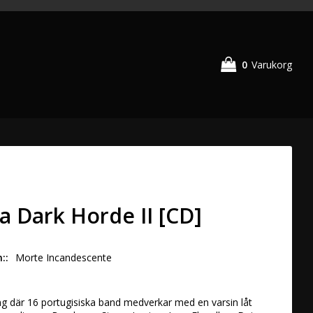
0
Varukorg
ia Dark Horde II [CD]
n:
Morte Incandescente
ng där 16 portugisiska band medverkar med en varsin låt 