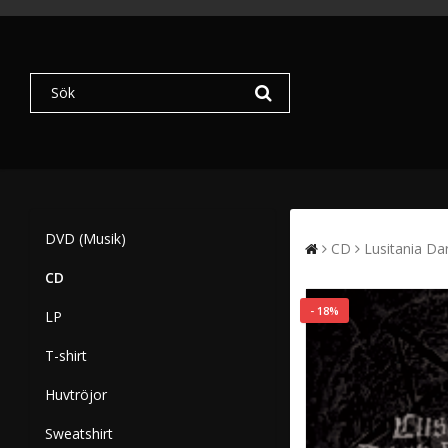
DVD (Musik)
CD
Lusitania Da
CD
- 18%
LP
T-shirt
Huvtröjor
Sweatshirt