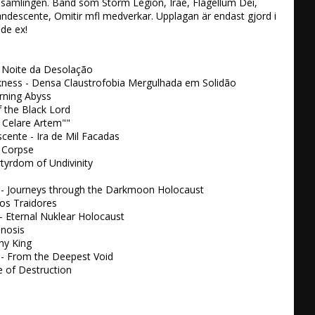
samlingen. Band som Storm Legion, Irae, Flagellum Dei, 
andescente, Omitir mfl medverkar. Upplagan är endast gjord i 
e ex!

 Noite da Desolação

rkness - Densa Claustrofobia Mergulhada em Solidão

urning Abyss

f the Black Lord

t Celare Artem""

cente - Ira de Mil Facadas

 Corpse

tyrdom of Undivinity

 - Journeys through the Darkmoon Holocaust

os Traidores

- Eternal Nuklear Holocaust

nosis

hy King

 - From the Deepest Void

ce of Destruction