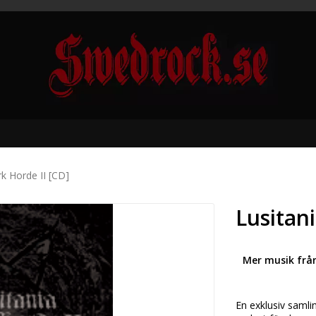
rk Horde II [CD]
Lusitan
Mer musik frå
En exklusiv samli