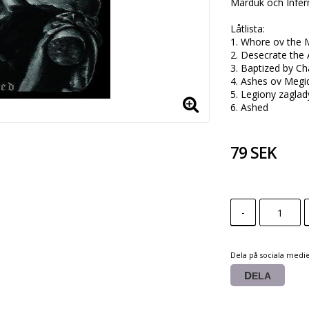
Marduk och Infern
Låtlista:

1. Whore ov the 
2. Desecrate the 
3. Baptized by Ch
4. Ashes ov Megid
5. Legiony zaglady
6. Ashed 
79 SEK
-
Dela på sociala medi
DELA