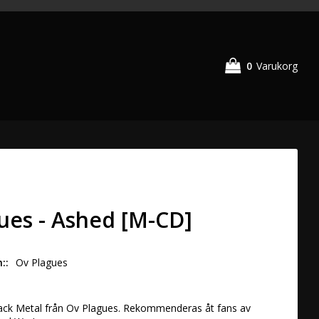
0
Varukorg
ues - Ashed [M-CD]
n:
Ov Plagues
lack Metal från Ov Plagues. Rekommenderas åt fans av 