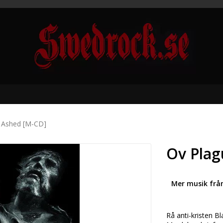
- Ashed [M-CD]
Ov Plag
Mer musik frå
Rå anti-kristen B