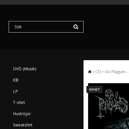
DVD (Musik)
CD
Ov Plagues 
CD
NYHET
LP
T-shirt
Huvtröjor
Sweatshirt