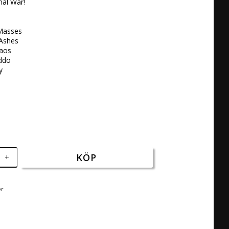
al War!

Masses 

Ashes

aos 

do 

 

KÖP
+
er