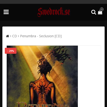
0
CD
Penumbra - Seclusion [CD]
- 29%