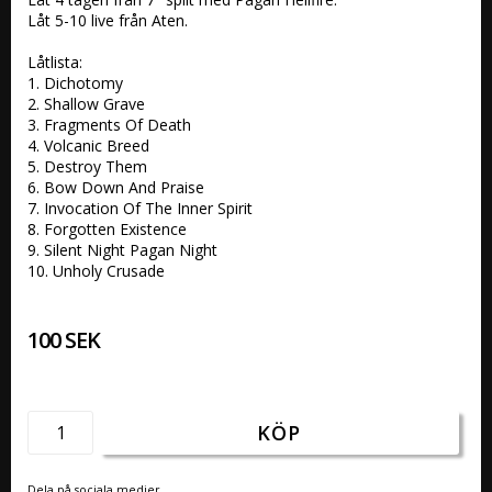
Låt 5-10 live från Aten.

Låtlista:

1. Dichotomy

2. Shallow Grave 

3. Fragments Of Death 

4. Volcanic Breed 

5. Destroy Them 

6. Bow Down And Praise 

7. Invocation Of The Inner Spirit

8. Forgotten Existence 

9. Silent Night Pagan Night

10. Unholy Crusade 
100 SEK
KÖP
Dela på sociala medier