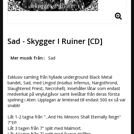
Sad - Skygger I Ruiner [CD]
Mer musik från:
Sad
Exklusiv samling från hyllade underground Black Metal 
bandet, Sad, med Ungod (Insidius Infernus, Nargothrond, 
Slaughtered Priest, Necrohell). Innehåller låtar som endast 
medverkat på vinylutgåvor samt livelåtar från deras första 
spelning i Aten. Upplagan är limiterad till endast 500 ex så var 
snabb!  

Låt 1-2 tagna från "...And His Minions Shall Eternally Reign" 
7"EP.

Låt 3 tagen från 7" split med Malmort.

Låt 4 tagen från 7" split med Pagan Hellfire.
