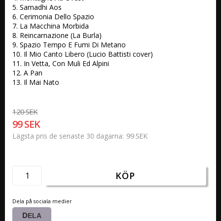
5. Samadhi Aos 

6. Cerimonia Dello Spazio 

7. La Macchina Morbida 

8. Reincarnazione (La Burla)

9. Spazio Tempo E Fumi Di Metano 

10. Il Mio Canto Libero (Lucio Battisti cover) 

11. In Vetta, Con Muli Ed Alpini 

12. A Pan 

13. Il Mai Nato
120 SEK
99 SEK
99 SEK
Lägsta pris de senaste 30 dagarna
KÖP
Dela på sociala medier
DELA