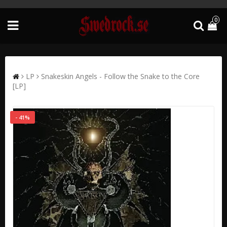
0
LP
Snakeskin Angels - Follow the Snake to the Core
[LP]
- 41%