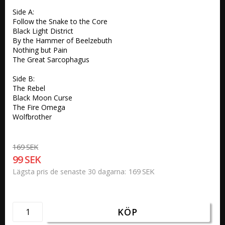
Side A:

Follow the Snake to the Core 

Black Light District 

By the Hammer of Beelzebuth 

Nothing but Pain 

The Great Sarcophagus 

Side B:

The Rebel 

Black Moon Curse 

The Fire Omega 

Wolfbrother
169 SEK
99 SEK
169 SEK
Lägsta pris de senaste 30 dagarna
KÖP