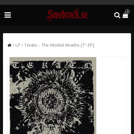
0
LP
Terato - The Morbid Wraiths [7"-EP]