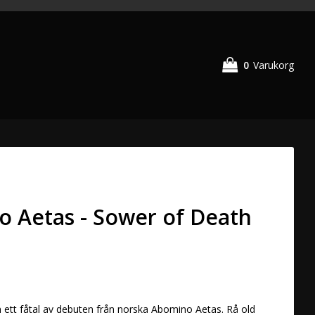
0
Varukorg
 Aetas - Sower of Death
in ett fåtal av debuten från norska Abomino Aetas. Rå old 