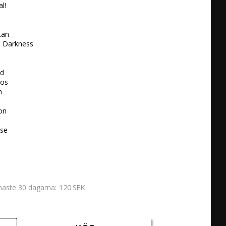
!

an

e Darkness

d

os



on

lse
120 SEK
enaste 30 dagarna