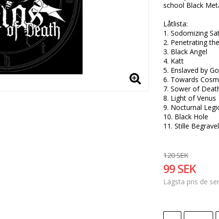
school Black Metal
Låtlista:

1. Sodomizing Sat
2. Penetrating th
3. Black Angel

4. Katt

5. Enslaved by Go
6. Towards Cosm
7. Sower of Death
8. Light of Venus

9. Nocturnal Legi
10. Black Hole

11. Stille Begrave
120 SEK
99 SEK
Lägsta pris de s