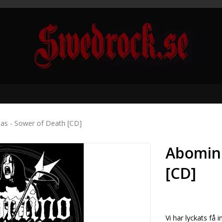
as - Sower of Death [CD]
Abomino
[CD]
Vi har lyckats få 