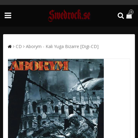
0
CD
Aborym - Kali Yuga Bizarre [Digi-CD]