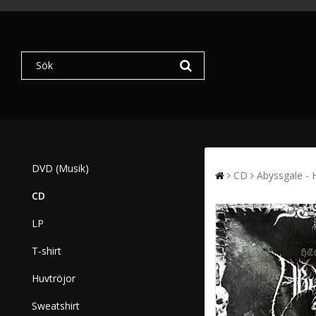
DVD (Musik)
CD
Abyssgale -
CD
LP
T-shirt
Huvtröjor
Sweatshirt