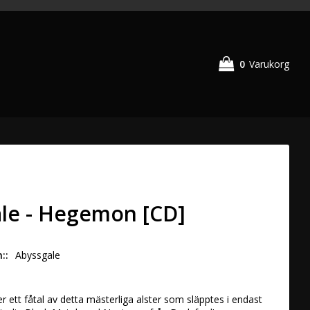
0
Varukorg
le - Hegemon [CD]
n:
Abyssgale
r ett fåtal av detta mästerliga alster som släpptes i endast 