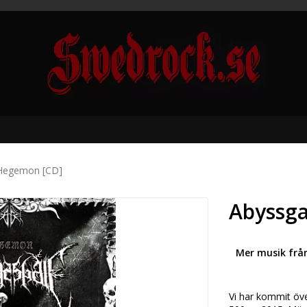
 Hegemon [CD]
Abyssga
Mer musik frå
Vi har kommit öve