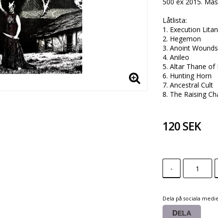
500 ex 2015. Mäst
Låtlista:

1. Execution Litany
2. Hegemon 

3. Anoint Wounds 
4. Anileo 

5. Altar Thane of 
6. Hunting Horn 

7. Ancestral Cult

8. The Raising C
120 SEK
-
Dela på sociala medi
DELA