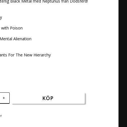
erlig Black Metal med Neptunus från Dodsferd! 

 

with Poison 

Mental Alienation 

hants For The New Hierarchy
KÖP
+
er