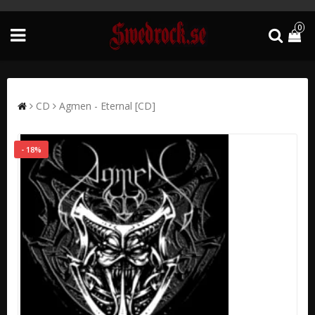
0
CD
Agmen - Eternal [CD]
- 18%