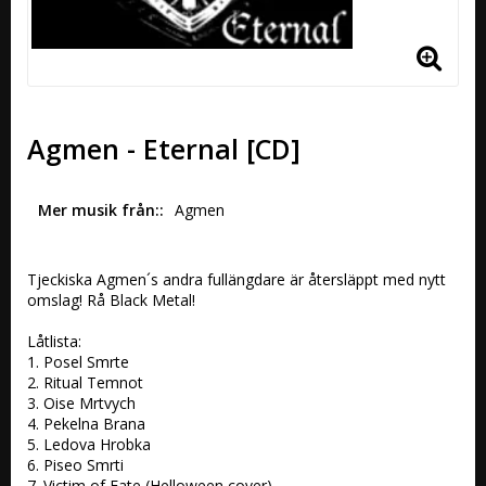
Agmen - Eternal [CD]
Mer musik från:
Agmen
Tjeckiska Agmen´s andra fullängdare är återsläppt med nytt 
omslag! Rå Black Metal! 

Låtlista:

1. Posel Smrte

2. Ritual Temnot

3. Oise Mrtvych

4. Pekelna Brana

5. Ledova Hrobka

6. Piseo Smrti

7. Victim of Fate (Helloween cover)
