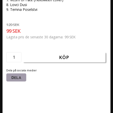
8. Lovci Dusi

9. Temna Poselstvi
120 SEK
99 SEK
99 SEK
Lägsta pris de senaste 30 dagarna
KÖP
Dela på sociala medier
DELA