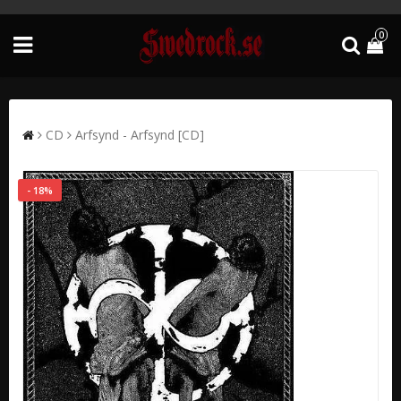
0
CD
Arfsynd - Arfsynd [CD]
- 18%