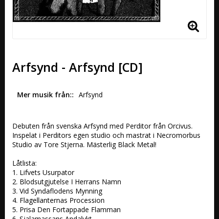
Arfsynd - Arfsynd [CD]
Mer musik från:
Arfsynd
Debuten från svenska Arfsynd med Perditor från Orcivus. 
Inspelat i Perditors egen studio och mastrat i Necromorbus 
Studio av Tore Stjerna. Mästerlig Black Metal!

Låtlista:

1. Lifvets Usurpator 

2. Blodsutgjutelse I Herrans Namn 

3. Vid Syndaflodens Mynning 

4. Flagellanternas Procession 

5. Prisa Den Fortappade Flamman 

6. Sjalamassans Andalykt