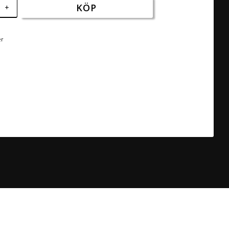
KÖP
+
er