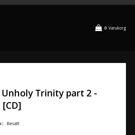
0
Varukorg
 Unholy Trinity part 2 -
t [CD]
n:
Besatt