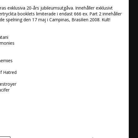
eras exklusiva 20-års jubileumsutgåva. Innehåller exklusivt 
rtryckta booklets limiterade i endast 666 ex. Part 2 innehåller 
de spelning den 17 maj i Campinas, Brasilien 2008. Kult!

tani 

monies 

emies 

 Hatred 

stroyer 

ifer 
