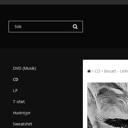
DVD (Musik)
CD
Besatt - Unho
CD
LP
T-shirt
Huvtröjor
Sweatshirt