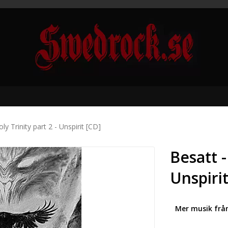
ly Trinity part 2 - Unspirit [CD]
Besatt -
Unspiri
Mer musik frå