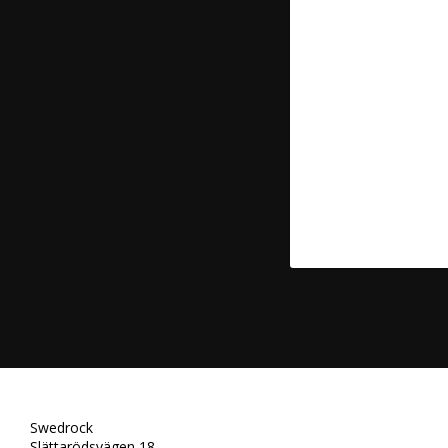
Swedrock
Slättarödsvägen 18