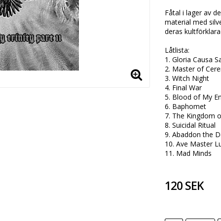
Fåtal i lager av d
material med silve
deras kultförklara
Låtlista:

1. Gloria Causa Sa
2. Master of Cere
3. Witch Night

4. Final War

5. Blood of My En
6. Baphomet 

7. The Kingdom of
8. Suicidal Ritual 

9. Abaddon the De
10. Ave Master Luc
11. Mad Minds  
120 SEK