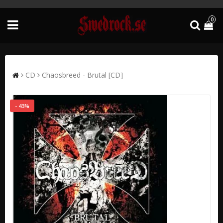
0
CD
Chaosbreed - Brutal [CD]
- 43%