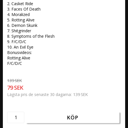
2. Casket Ride 

3. Faces Of Death 

4. Moralized 

5. Rotting Alive 

6. Demon Skunk 

7. Shitgrinder 

8. Symptoms of the Flesh 

9. F/C/D/C 

10. An Evil Eye 

Bonusvideos:

Rotting Alive

F/C/D/C
139 SEK
79 SEK
139 SEK
Lägsta pris de senaste 30 dagarna
KÖP