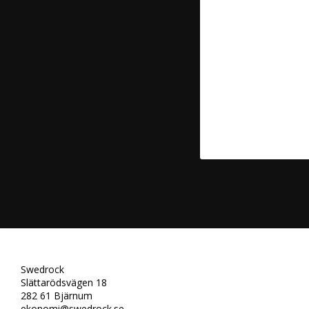
Swedrock
Slättarödsvägen 18
282 61 Bjärnum
ekonomi@swedrock.se