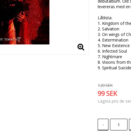
debutalbum. Old 
levereras med en 1
Låtlista:

1. Kingdom of the 
2. Salvation 

3. On wings of Ch
4. Extermination

5. New Existence 
6. Infected Soul 

7. Nightmare 

8. Visions from th
9. Spiritual Suicid
120 SEK
99 SEK
Lägsta pris de s
-