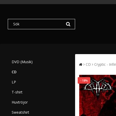
DVD (Musik)
CD
Cryptic - Inf
CD
- 18%
LP
T-shirt
Huvtröjor
Sweatshirt