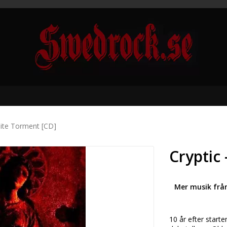
inite Torment [CD]
Cryptic 
Mer musik frå
10 år efter start