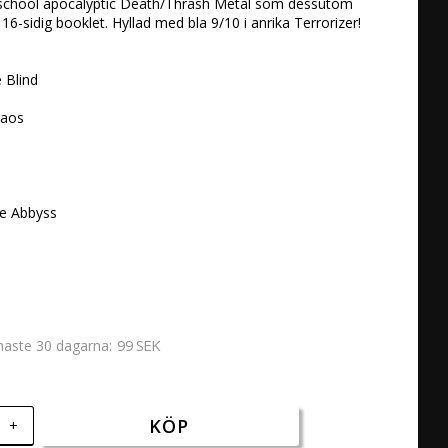
school apocalyptic Death/Thrash Metal som dessutom 
6-sidig booklet. Hyllad med bla 9/10 i anrika Terrorizer!

Blind 

aos 



e Abbyss 

e
99 SEK
enaste 30 dagarna
KÖP
+