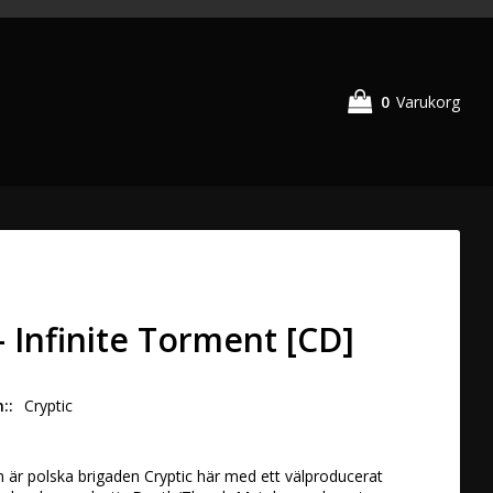
0
Varukorg
- Infinite Torment [CD]
n:
Cryptic
en är polska brigaden Cryptic här med ett välproducerat 