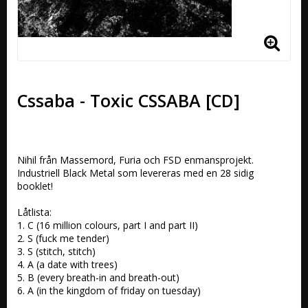
Cssaba - Toxic CSSABA [CD]
Nihil från Massemord, Furia och FSD enmansprojekt. 
Industriell Black Metal som levereras med en 28 sidig 
booklet!

Låtlista:

1. C (16 million colours, part I and part II)

2. S (fuck me tender) 

3. S (stitch, stitch) 

4. A (a date with trees) 

5. B (every breath-in and breath-out) 

6. A (in the kingdom of friday on tuesday)