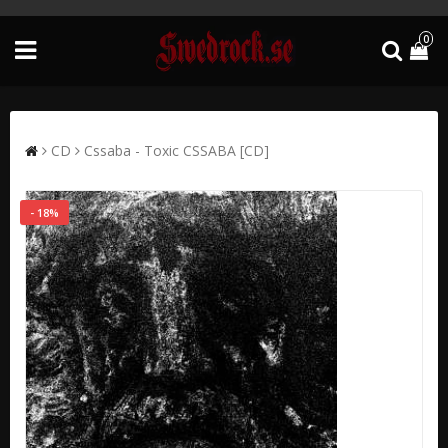
0
CD
Cssaba - Toxic CSSABA [CD]
- 18%