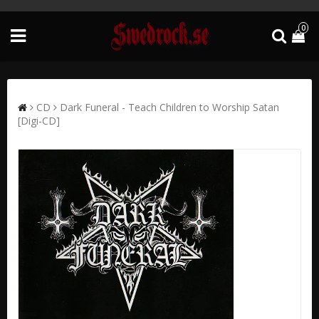
0
CD
Dark Funeral - Teach Children to Worship Satan
[Digi-CD]