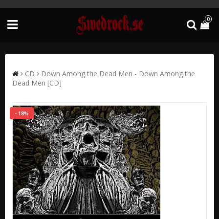
0
CD
Down Among the Dead Men - Down Among the
Dead Men [CD]
- 18%