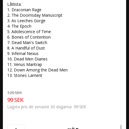
Låtlista:

1. Draconian Rage 

2. The Doomsday Manuscript 

3. As Leeches Gorge 

4. The Epoch 

5. Adolescence of Time 

6. Bones of Contention 

7. Dead Man's Switch 

8. A Handful of Dust 

9. Infernal Nexus 

10. Dead Men Diaries 

11. Venus Mantrap 

12. Down Among the Dead Men

13. Stones Lament 
120 SEK
99 SEK
99 SEK
Lägsta pris de senaste 30 dagarna