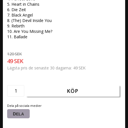
5. Heart in Chains 

6. Die Zeit 

7. Black Angel 

8. (The) Devil Inside You 

9. Rebirth 

10. Are You Missing Me? 

11. Ballade
120 SEK
49 SEK
49 SEK
Lägsta pris de senaste 30 dagarna
KÖP
Dela på sociala medier
DELA