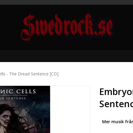
lls - The Dread Sentence [CD]
Embryon
Sentenc
Mer musik frå