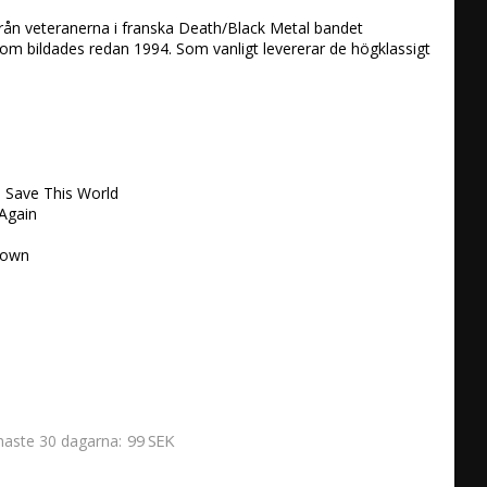
från veteranerna i franska Death/Black Metal bandet 
om bildades redan 1994. Som vanligt levererar de högklassigt 


 Save This World 

Again 

own 

99 SEK
enaste 30 dagarna