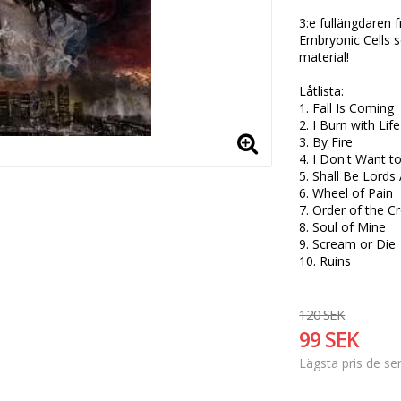
3:e fullängdaren 
Embryonic Cells s
material!

Låtlista: 

1. Fall Is Coming 

2. I Burn with Life 
3. By Fire 

4. I Don't Want to
5. Shall Be Lords 
6. Wheel of Pain 

7. Order of the Cr
8. Soul of Mine 

9. Scream or Die 

10. Ruins 
120 SEK
99 SEK
Lägsta pris de s