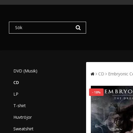
DVD (Musik)
CD
Embryonic Ce
CD
- 18%
LP
T-shirt
Huvtröjor
Sweatshirt