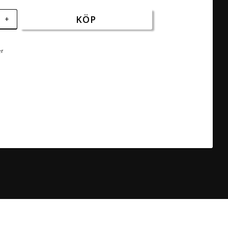
KÖP
+
er