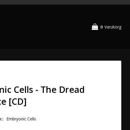
0
Varukorg
ic Cells - The Dread
e [CD]
n:
Embryonic Cells