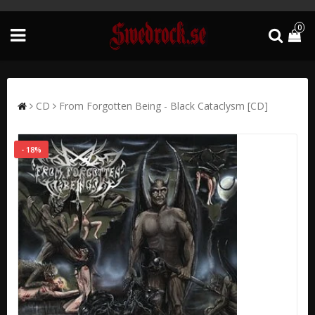
0
CD
From Forgotten Being - Black Cataclysm [CD]
- 18%