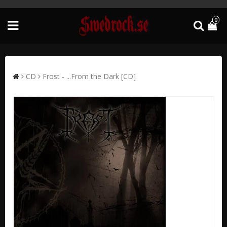
0
CD
Frost - ...From the Dark [CD]