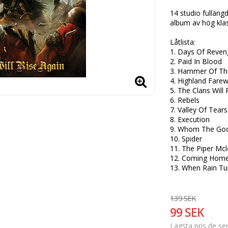
14 studio fulläng
album av hög klas
Låtlista:

1. Days Of Reveng
2. Paid In Blood

3. Hammer Of The
4. Highland Farewe
5. The Clans Will 
6. Rebels 

7. Valley Of Tears 
8. Execution

9. Whom The God
10. Spider 

11. The Piper Mcl
12. Coming Home
13. When Rain Tu
139 SEK
99 SEK
Lägsta pris de s