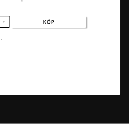
KÖP
+
er