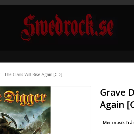
 - The Clans Will Rise Again [CD]
Grave D
Again [
Mer musik frå