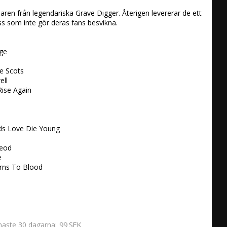
daren från legendariska Grave Digger. Återigen levererar de ett 
s som inte gör deras fans besvikna. 

e 

 Scots

ll

Rise Again



s Love Die Young

eod 

 

rns To Blood
99 SEK
enaste 30 dagarna