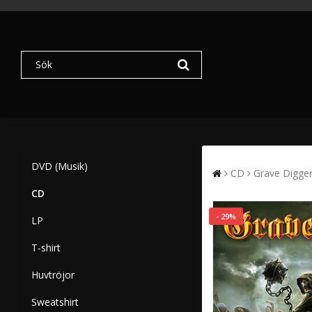
DVD (Musik)
CD
Grave Digger
CD
- 29%
LP
T-shirt
Huvtröjor
Sweatshirt