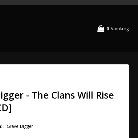
0
Varukorg
igger - The Clans Will Rise
CD]
n:
Grave Digger 