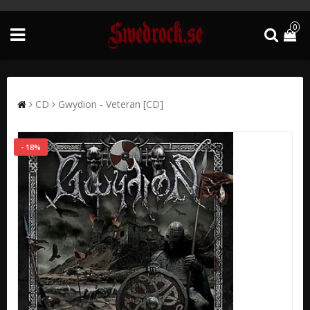
0
CD
Gwydion - Veteran [CD]
- 18%