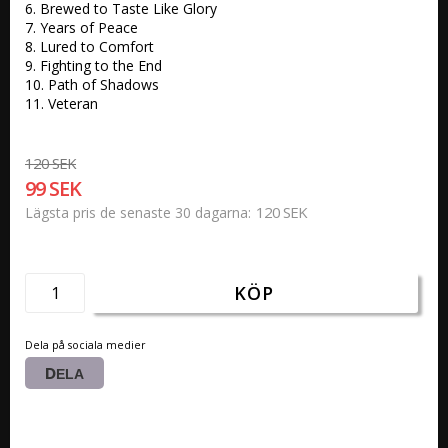
6. Brewed to Taste Like Glory 

7. Years of Peace 

8. Lured to Comfort 

9. Fighting to the End 

10. Path of Shadows 

11. Veteran 
120 SEK
99 SEK
120 SEK
Lägsta pris de senaste 30 dagarna
KÖP
Dela på sociala medier
DELA