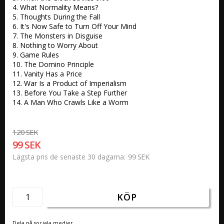
4. What Normality Means? 

5. Thoughts During the Fall 

6. It's Now Safe to Turn Off Your Mind 

7. The Monsters in Disguise 

8. Nothing to Worry About 

9. Game Rules 

10. The Domino Principle 

11. Vanity Has a Price 	

12. War Is a Product of Imperialism 

13. Before You Take a Step Further 

14. A Man Who Crawls Like a Worm
120 SEK
99 SEK
99 SEK
Lägsta pris de senaste 30 dagarna
KÖP
Dela på sociala medier