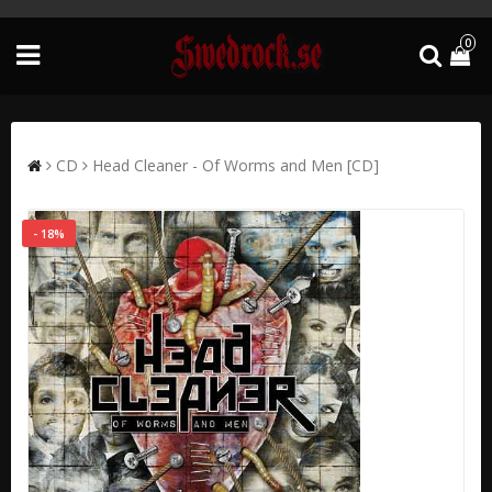
0
CD
Head Cleaner - Of Worms and Men [CD]
- 18%