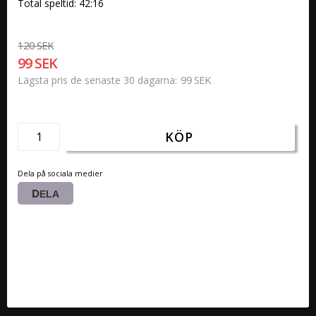
Total speltid: 42:16
120 SEK
99 SEK
99 SEK
Lägsta pris de senaste 30 dagarna
KÖP
Dela på sociala medier
DELA