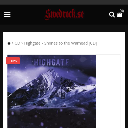
0
CD
Highgate - Shrines to the Warhead [CD]
- 18%