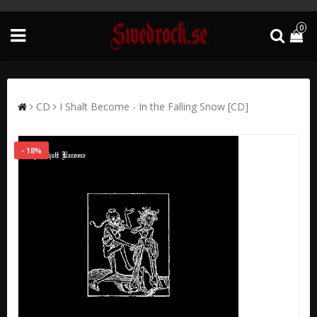
0
CD
I Shalt Become - In the Falling Snow [CD]
- 18%