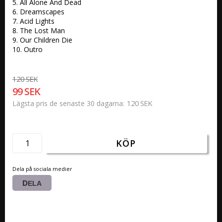
5. All Alone And Dead

6. Dreamscapes 

7. Acid Lights 

8. The Lost Man 

9. Our Children Die 

10. Outro
120 SEK
99 SEK
120 SEK
Lägsta pris de senaste 30 dagarna
KÖP
Dela på sociala medier
DELA