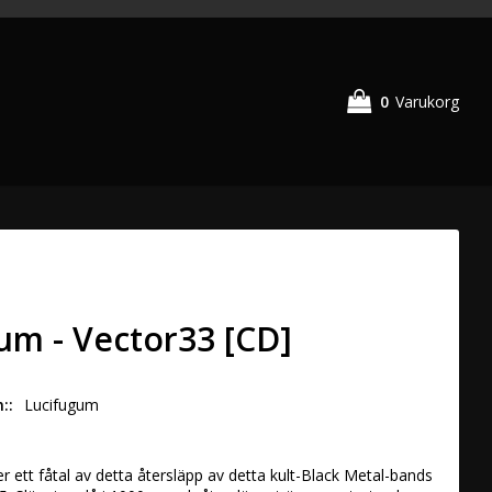
0
Varukorg
um - Vector33 [CD]
n:
Lucifugum
r ett fåtal av detta återsläpp av detta kult-Black Metal-bands 