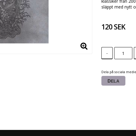
klassiker från 20
släppt med nytt o
120 SEK
-
Dela på sociala medi
DELA