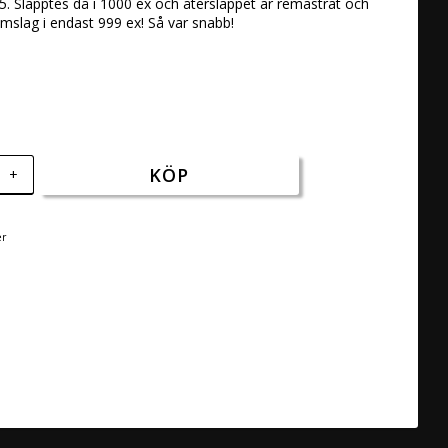
05. Släpptes då i 1000 ex och återsläppet är remastrat och 
mslag i endast 999 ex! Så var snabb!
KÖP
+
er