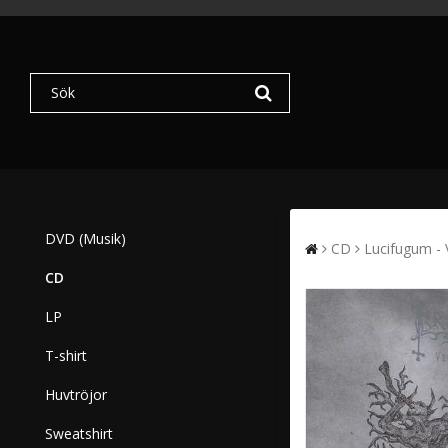
DVD (Musik)
CD
Lucifugum - 
CD
LP
T-shirt
Huvtröjor
Sweatshirt