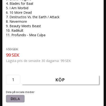
4. Blades for Baal 

5. I Am Morbid 

6. 10 More Dead 

7. Destructos Vs. the Earth / Attack 

8. Nevermore 

9. Beauty Meets Beast 

10. Radikult 

11. Profundis - Mea Culpa 
159 SEK
99 SEK
99 SEK
Lägsta pris de senaste 30 dagarna
KÖP
Dela på sociala medier
DELA