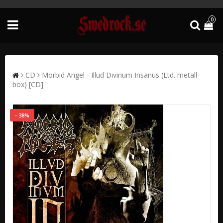
0
CD
Morbid Angel - Illud Divinum Insanus (Ltd. metall-
box) [CD]
- 38%