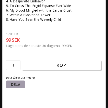
4. A Desperate Endeavor 

5. To Cross This Frigid Expanse Ever Wide

6. My Blood Mingled with the Earths Crust 

7. Within a Blackened Tower 

8. Have You Seen the Waverly Child 
120 SEK
99 SEK
99 SEK
Lägsta pris de senaste 30 dagarna
KÖP
Dela på sociala medier
DELA