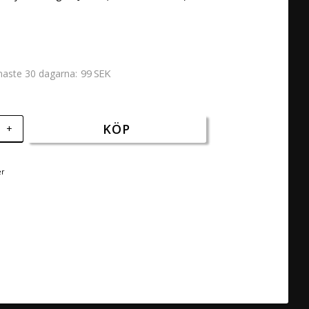
99 SEK
enaste 30 dagarna
KÖP
+
er