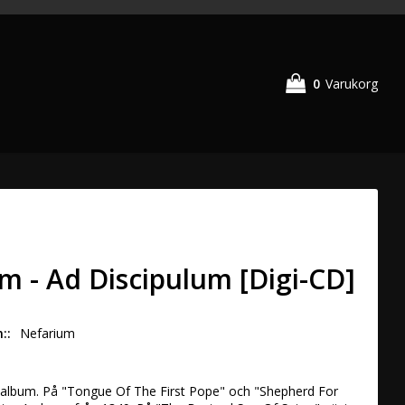
0
Varukorg
m - Ad Discipulum [Digi-CD]
n:
Nefarium
 album. På "Tongue Of The First Pope" och "Shepherd For 