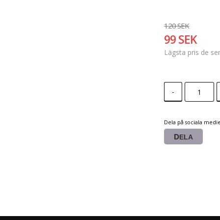
120 SEK
99 SEK
Lägsta pris de s
-
Dela på sociala medi
DELA