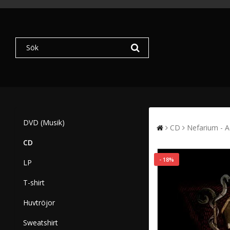
DVD (Musik)
CD
Nefarium - A
CD
- 18%
LP
T-shirt
Huvtröjor
Sweatshirt