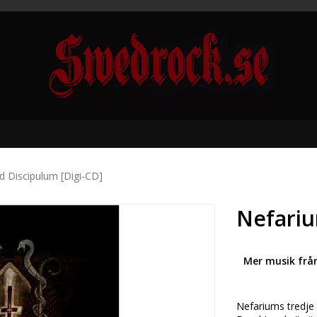
d Discipulum [Digi-CD]
Nefariu
Mer musik frå
Nefariums tredje