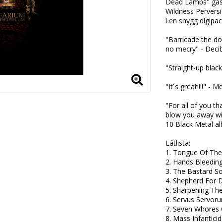
Dead Lambs" gäst
Wildness Perversi
i en snygg digipack
"Barricade the do
no mecry" - Decib
"Straight-up black
"It´s great!!!!" - 
"For all of you t
blow you away wit
10 Black Metal al
Låtlista:

1. Tongue Of The 
2. Hands Bleeding 
3. The Bastard Son
4. Shepherd For 
5. Sharpening The
6. Servus Servoru
7. Seven Whores 
8. Mass Infantici