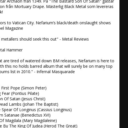
ar Archaon från 1349. På "The Bastard Son Of Satan" gästar 
on från Mortuary Drape. Mästerlig Black Metal som levereras 
!

ors to Vatican City. Nefarium’s black/death onslaught shows 
el Magazine 

 metallers should seek this out" - Metal Reviews 

Metal Hammer 

hat are tired of watered down BM releases, Nefarium is here to 
h this no holds barred album that will surely be on many top 
bums list in 2010." - Infernal Masquarade 

First Pope (Simon Peter) 

Fear (Pontius Pilate) 

 Of Satan (Jesus Christ) 

Dead Lambs (Johan The Baptist) 

 Spear Of Longinus (Cassius Longinus) 

m Satanae (Benedictus XVI) 

Of Magdala (Mary Magdaleine) 

de By The King Of Judea (Herod The Great)