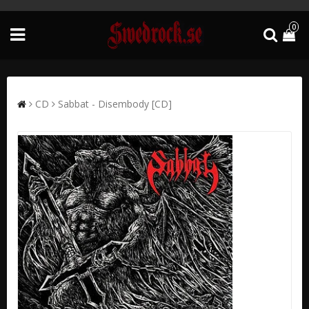
0
CD
Sabbat - Disembody [CD]