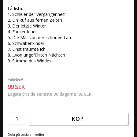
Låtlista:

1. Schleier der Vergangenheit 

2. Ein Ruf aus fernen Zeiten 

3. Der letzte Winter

4. Funkenfeuer 

5. Die Mär von der schönen Lau 

6. Schwabenkinder 

7. Einst träumte ich... 

8. ...von ungefühlten Nächten

9. Stimme des Windes
120 SEK
99 SEK
99 SEK
Lägsta pris de senaste 30 dagarna
KÖP
Dela på sociala medier