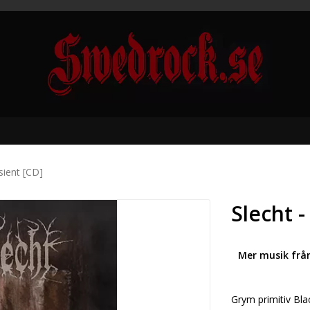
sient [CD]
Slecht -
Mer musik frå
Grym primitiv Blac