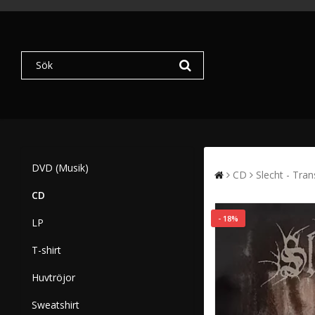
DVD (Musik)
CD
Slecht - Tran
CD
- 18%
LP
T-shirt
Huvtröjor
Sweatshirt