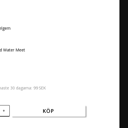


elgem 

d Water Meet 

99 SEK
enaste 30 dagarna
KÖP
+