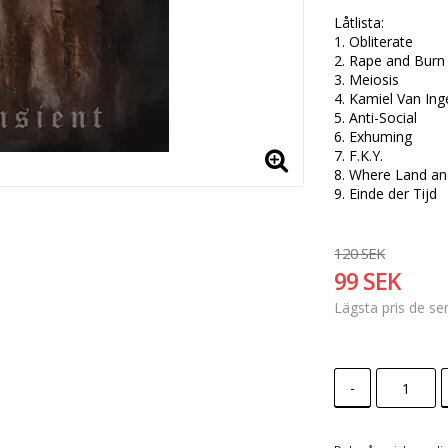
Låtlista:

1. Obliterate 

2. Rape and Burn 
3. Meiosis 

4. Kamiel Van Ing
5. Anti-Social

6. Exhuming 

7. F.K.Y. 

8. Where Land an
9. Einde der Tijd 
120 SEK
99 SEK
Lägsta pris de s
-