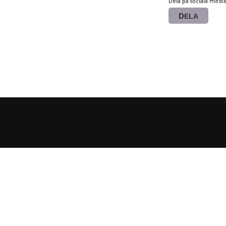
Dela på sociala medi
DELA