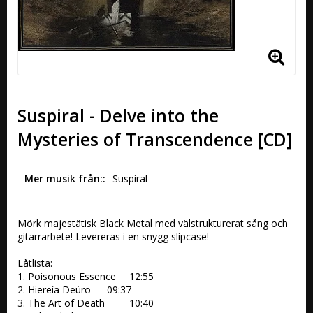
Suspiral - Delve into the
Mysteries of Transcendence [CD]
Mer musik från:
Suspiral
Mörk majestätisk Black Metal med välstrukturerat sång och 
gitarrarbete! Levereras i en snygg slipcase!

Låtlista:

1. Poisonous Essence 	12:55 	 

2. Hiereía Deúro 	09:37 	 

3. The Art of Death 	10:40 	 
