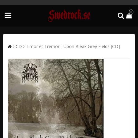
0
CD
Timor et Tremor - Upon Bleak Grey Fields [CD]