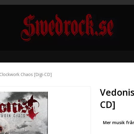
 Clockwork Chaos [Digi-CD]
Vedonis
CD]
Mer musik frå