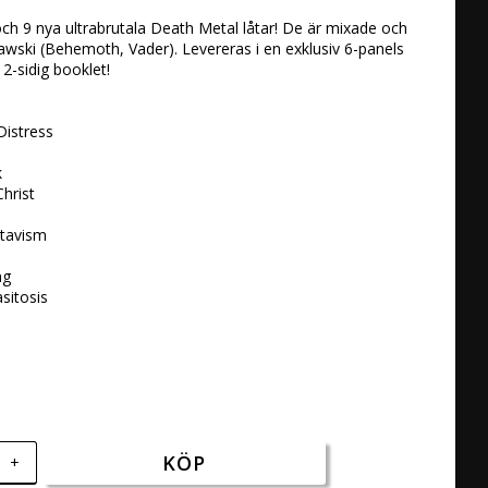
och 9 nya ultrabrutala Death Metal låtar! De är mixade och 
wski (Behemoth, Vader). Levereras i en exklusiv 6-panels 
2-sidig booklet!

istress 

 

hrist 

tavism 

g 

asitosis
KÖP
+