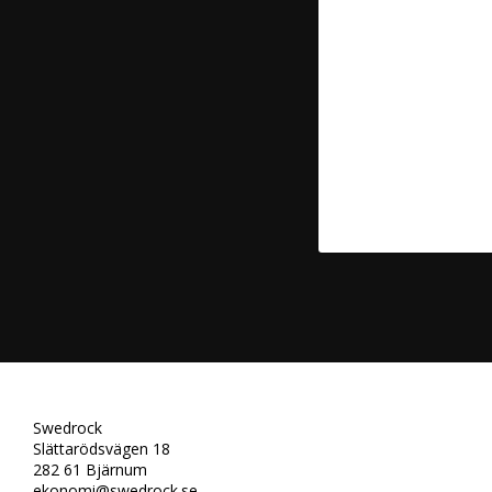
Swedrock
Slättarödsvägen 18
282 61 Bjärnum
ekonomi@swedrock.se