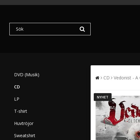
DVD (Musik)
CD
Vedonist - A
CD
NYHET
LP
T-shirt
Huvtröjor
Sweatshirt