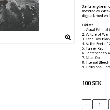
3:e fullängdaren 
mastrad av Wiesla
digipack med en 1
Låtlista:

1. Visual Echo of D
2. Vulture of War 

3. Little Boy Black
4. At the Feet of C
5. Tunnel Rat 

6. Sentenced to A
7. Nhac Do 

8. Internal Bleedin
9. Delusional Par
100 SEK
-