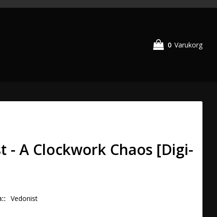
0
Varukorg
t - A Clockwork Chaos [Digi-
n:
Vedonist