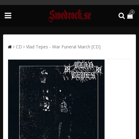
0
CD
Vlad Tepes - War Funeral March [CD]