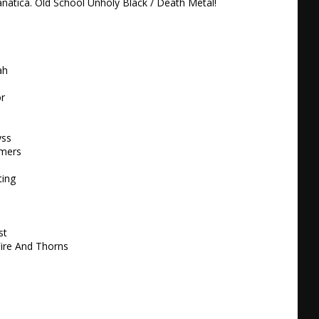
natica. Old School Unholy Black / Death Metal!

h

 

ss

mers 

ing 



t 

ire And Thorns
