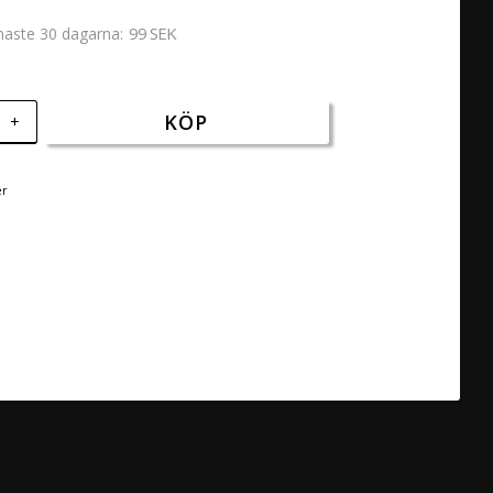
99 SEK
enaste 30 dagarna
KÖP
+
er