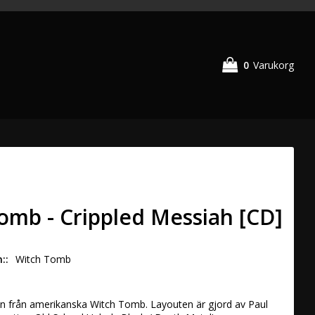
0
Varukorg
omb - Crippled Messiah [CD]
n:
Witch Tomb
en från amerikanska Witch Tomb. Layouten är gjord av Paul 