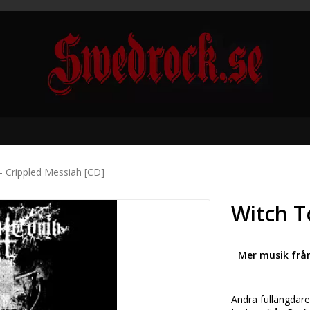
 Crippled Messiah [CD]
Witch T
Mer musik frå
Andra fullängdar