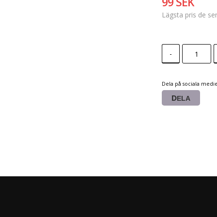
99 SEK
Lägsta pris de s
-
Dela på sociala medi
DELA