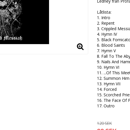
Ledney från Profa
Låtlista:

1. Intro 

2. Repent 

3. Crippled Messia
4. Hymn IV

5. Black Fornicator
6. Blood Saints 

7. Hymn V 

8. Fall To The Aby
9. Nails And Ham
10. Hymn VI 

11. ...Of This Meet
12. Summon Him 
13. Hymn VII 

14. Forced 

15. Scorched Pries
16. The Face Of F
17. Outro
120 SEK