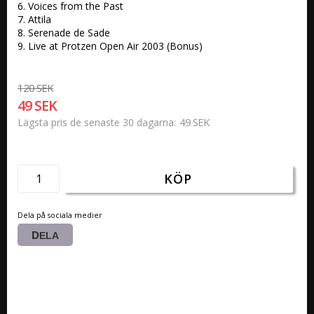
6. Voices from the Past

7. Attila 

8. Serenade de Sade 

9. Live at Protzen Open Air 2003 (Bonus)
120 SEK
49 SEK
49 SEK
Lägsta pris de senaste 30 dagarna
KÖP
Dela på sociala medier
DELA