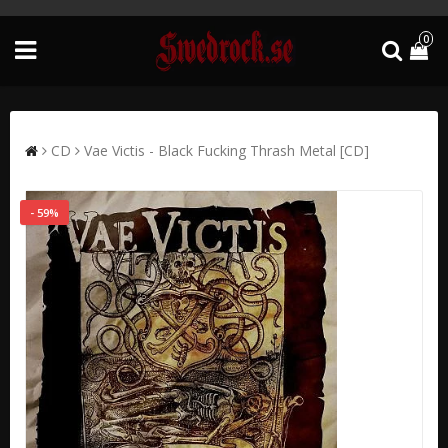
0
CD
Vae Victis - Black Fucking Thrash Metal [CD]
- 59%